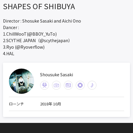
SHAPES OF SHIBUYA
Director : Shosuke Sasaki and Aichi Ono
Dancer :
1.ChillWooT(@BBOY_YuTo)
2.SCYTHE JAPAN（@scythejapan）
3.Ryo (@Ryoverflow)
4.HAL
Shousuke Sasaki
ローンチ
2018年 10月