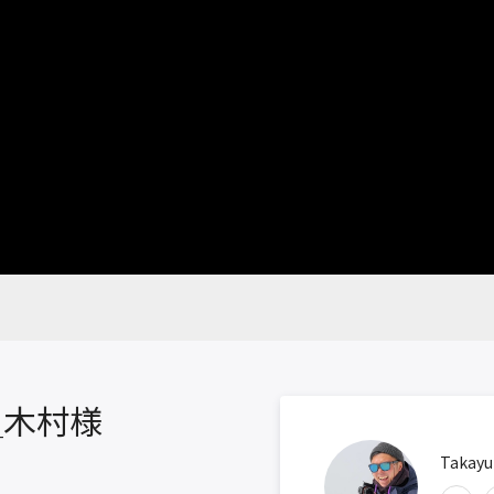
＿木村様
Takayu