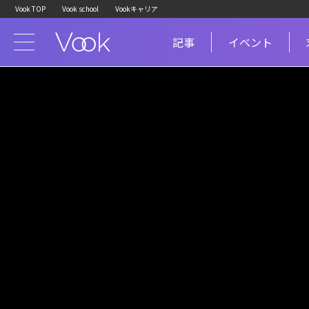
Vook TOP
Vook school
Vookキャリア
記事
イベント