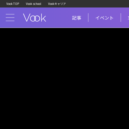
Vook TOP
Vook school
Vookキャリア
記事
イベント