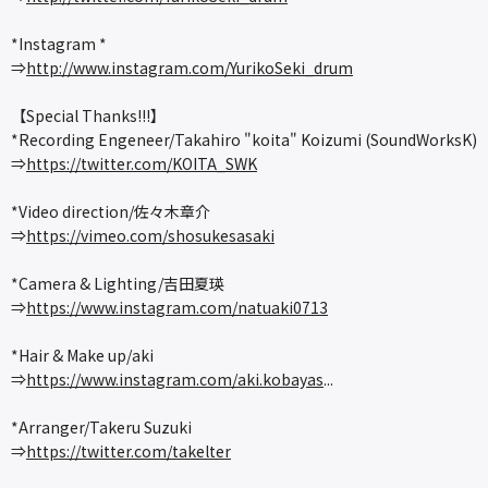
*Instagram *
⇒
http://www.instagram.com/YurikoSeki_drum
【Special Thanks!!!】
*Recording Engeneer/Takahiro "koita" Koizumi (SoundWorksK)
⇒
https://twitter.com/KOITA_SWK
*Video direction/佐々木章介
⇒
https://vimeo.com/shosukesasaki
*Camera & Lighting/吉田夏瑛
⇒
https://www.instagram.com/natuaki0713
*Hair & Make up/aki
⇒
https://www.instagram.com/aki.kobayas
...
*Arranger/Takeru Suzuki
⇒
https://twitter.com/takelter