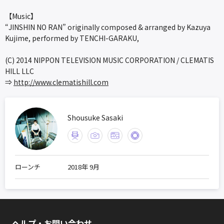
【Music】
“JINSHIN NO RAN” originally composed & arranged by Kazuya
Kujime, performed by TENCHI-GARAKU,
(C) 2014 NIPPON TELEVISION MUSIC CORPORATION / CLEMATIS
HILL LLC
⇒
http://www.clematishill.com
Shousuke Sasaki
ローンチ
2018年 9月
ヘルプ・お問い合わせ