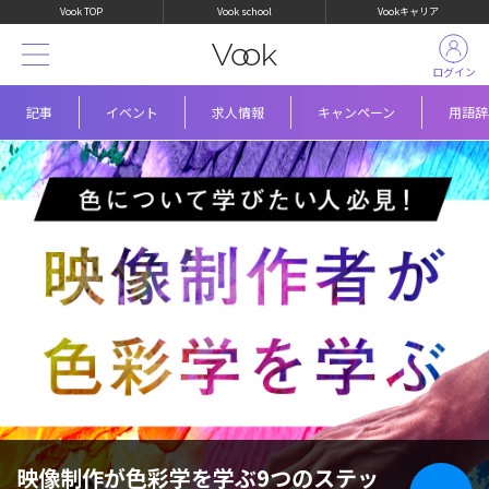
Vook TOP
Vook school
Vookキャリア
ログイン
記事
イベント
求人情報
キャンペーン
用語辞
映像制作が色彩学を学ぶ9つのステッ