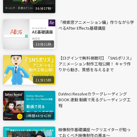
36分17秒
「検索窓アニメーション編」作りながら学
べるAfter Effects基礎講座
15分11秒
【ログインで無料視聴可】「SNSポリス」
アニメーション制作工程公開！ キャラ作
りから動き、質感を与えるまで
21分25秒
DaVinci Resolveカラーグレーディング
BOOK 連動 動画で見るグレーディング工
程
1時間48分42秒
映像制作基礎講座 〜クリエイターが知っ
ておくべき映像制作の基本〜