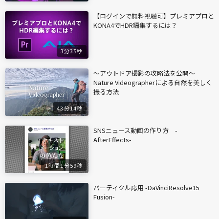
【ログインで無料視聴可】プレミアプロと
KONA4でHDR編集するには？
3分35秒
〜アウトドア撮影の攻略法を公開〜
Nature Videographerによる自然を美しく
撮る方法
43分14秒
SNSニュース動画の作り方 -
AfterEffects-
1時間1分59秒
パーティクル応用 -DaVinciResolve15
Fusion-