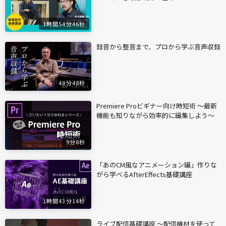
1時間54分46秒
録音から整音まで、プロから学ぶ音声収録
48分48秒
Premiere Proビギナー向け時短術 〜最新
機能も知りながら効率的に編集しよう〜
9分8秒
「あのCM風なアニメーション編」作りな
がら学べるAfterEffects基礎講座
1時間43分14秒
ライブ配信基礎講座 〜配信機材を使って