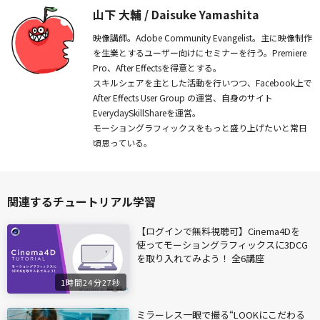
山下 大輔 / Daisuke Yamashita
映像講師。Adobe Community Evangelist。主に映像制作
を生業とするユーザー向けにセミナーを行う。Premiere
Pro、After Effectsを得意とする。
スキルシェアを主とした活動を行いつつ、Facebook上で
After Effects User Group の運営、自身のサイト
EverydaySkillShareを運営。
モーショングラフィックスをもっと盛り上げたいと常日
頃思っている。
関連するチュートリアル学習
【ログインで無料視聴可】Cinema4Dを
使ってモーショングラフィックスに3DCG
を取り入れてみよう！ 全6講座
1時間24分27秒
ミラーレス一眼で撮る“LOOKにこだわる