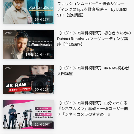
ファッションムービー” ～撮影&グレー
ディングのTipsを徹底解説～ by LUMIX
S1H【全8講座】
56分17秒
【ログインで無料視聴可】初心者のための
DaVinci Resolveカラーグレーディング講
座【全10講座】
1時間12分44秒
【ログインで無料視聴可】4K RAW初心者
入門講座
50分22秒
【ログインで無料視聴可】12分でわかる
『シネマカメラ』基礎 〜一眼ユーザー向
き『シネマカメラのすすめ。』
12分10秒