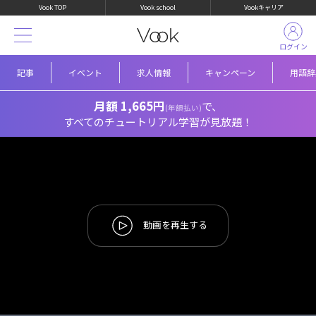
Vook TOP
Vook school
Vookキャリア
ログイン
記事
イベント
求人情報
キャンペーン
用語辞
月額 1,665円
で、
(年額払い)
すべてのチュートリアル学習が見放題！
動画を再生する