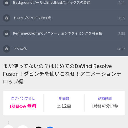
BackgroundツールとEffectMaskでボックスの装飾
2:11
ドロップシャドウの作成
3:15
KeyframeStrecherでアニメーションのタイミングを可変動
2:59
マクロ化
14:17
まだ使ってないの？はじめてのDaVinci Resolve
Fusion！ダビンチを使いこなせ！アニメーションテ
ロップ編
ログインすると
動画数
動画時間
無料
12
1時間47分17秒
1話目のみ
全
回
3