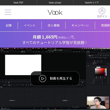
Vook TOP
Vook school
Vookキャリア
ログイン
記事
イベント
求人情報
キャンペーン
用語辞
月額 1,665円
で、
(年額払い)
すべてのチュートリアル学習が見放題！
動画を再生する