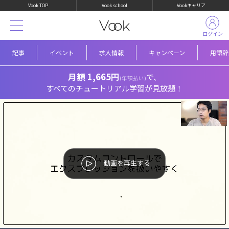
Vook TOP
Vook school
Vookキャリア
ログイン
記事
イベント
求人情報
キャンペーン
用語辞
月額 1,665円
で、
(年額払い)
すべてのチュートリアル学習が見放題！
動画を再生する