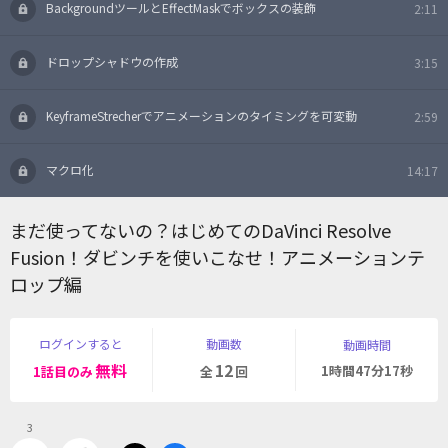
BackgroundツールとEffectMaskでボックスの装飾
2:11
ドロップシャドウの作成
3:15
KeyframeStrecherでアニメーションのタイミングを可変動
2:59
マクロ化
14:17
まだ使ってないの？はじめてのDaVinci Resolve
Fusion！ダビンチを使いこなせ！アニメーションテ
ロップ編
ログインすると
動画数
動画時間
無料
12
1時間47分17秒
1話目のみ
全
回
3