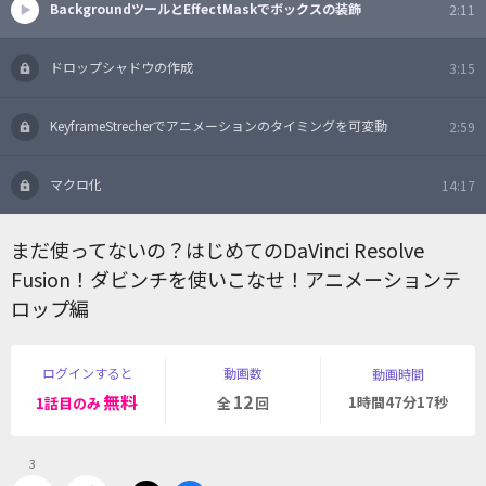
BackgroundツールとEffectMaskでボックスの装飾
2:11
ドロップシャドウの作成
3:15
KeyframeStrecherでアニメーションのタイミングを可変動
2:59
マクロ化
14:17
まだ使ってないの？はじめてのDaVinci Resolve
Fusion！ダビンチを使いこなせ！アニメーションテ
ロップ編
ログインすると
動画数
動画時間
無料
12
1時間47分17秒
1話目のみ
全
回
3