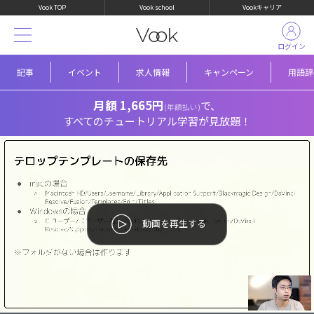
Vook TOP
Vook school
Vookキャリア
ログイン
記事
イベント
求人情報
キャンペーン
用語辞
月額 1,665円
で、
(年額払い)
すべてのチュートリアル学習が見放題！
動画を再生する