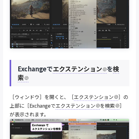
Exchangeで
エクステンション
を
検
索
［ウィンドウ］を開くと、［
エクステンション
］の
上部に［Exchangeで
エクステンション
を
検索
］
が表示されます。