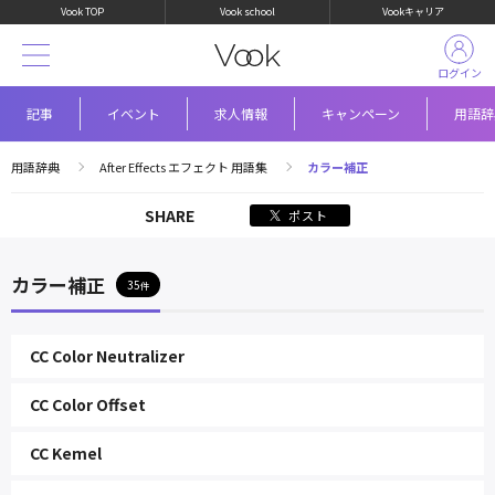
Vook TOP
Vook school
Vookキャリア
ログイン
記事
イベント
求人情報
キャンペーン
用語辞
用語辞典
After Effects エフェクト 用語集
カラー補正
SHARE
ポスト
カラー補正
35
CC Color Neutralizer
CC Color Offset
CC Kemel