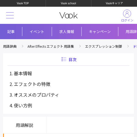
Vook TOP
Vook school
Vookキャリア
ログイン
記事
イベント
求人情報
キャンペーン
用語辞
用語辞典
After Effects エフェクト 用語集
エクスプレッション制御
ド
目次
基本情報
エフェクトの特徴
オススメのプロパティ
使い方例
用語解説