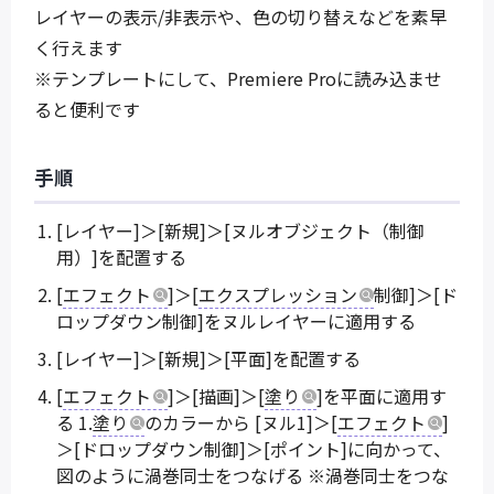
レイヤーの表示/非表示や、色の切り替えなどを素早
く行えます
※テンプレートにして、Premiere Proに読み込ませ
ると便利です
手順
[レイヤー]＞[新規]＞[ヌルオブジェクト（制御
用）]を配置する
[
エフェクト
]＞[
エクスプレッション
制御]＞[ド
ロップダウン制御]をヌルレイヤーに適用する
[レイヤー]＞[新規]＞[平面]を配置する
[
エフェクト
]＞[描画]＞[
塗り
]を平面に適用す
る 1.
塗り
のカラーから [ヌル1]＞[
エフェクト
]
＞[ドロップダウン制御]＞[ポイント]に向かって、
図のように渦巻同士をつなげる ※渦巻同士をつな