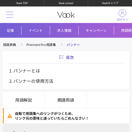
Vook TOP
Vook school
Vookキャリア
ログイン
記事
イベント
求人情報
キャンペーン
用語辞
用語辞典
Premiere Pro 用語集
パンナー
目次
パンナーとは
パンナーの使用方法
用語解説
関連用語
自動で用語集へのリンクがつくため、
リンク元の意味と違っていたらごめんなさい！