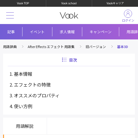
Vook TOP
Vook school
Vookキャリア
ログイン
記事
イベント
求人情報
キャンペーン
用語辞
用語辞典
After Effects エフェクト 用語集
旧バージョン
基本3D
目次
基本情報
エフェクトの特徴
オススメのプロパティ
使い方例
用語解説