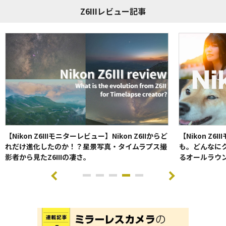
Z6IIIレビュー記事
【Nikon Z6IIIモニターレビュー】Nikon Z6IIからど
【Nikon Z
れだけ進化したのか！？星景写真・タイムラプス撮
も。どんなに
影者から見たZ6IIIの凄さ。
るオールラウ
I
t
i
i
i
i
i
e
t
t
t
t
t
m
e
e
e
e
e
4
m
m
m
m
m
o
0
1
2
3
4
f
5