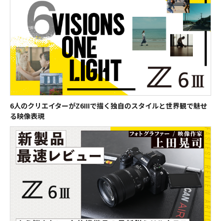
個人情報取扱いに関する問合せ窓口
株式会社Vook
support@vook.co.jp
営業時間：月～金 午前10:00～午後5:00 （土日・祝祭日、年末年始を
除く）
【注意】
やむを得ない事情により、貸し出し機材の内容が予告なく変更となる場合
がございますので予めご了承ください。
ご応募はご本人限り1回までとさせていただきます。また同一の住所の方
6人のクリエイターがZ6IIIで描く独自のスタイルと世界観で魅せ
が複数当選された場合でも、1つの応募のみを当選とさせていただきま
る映像表現
す。
一度ご応募された場合の取り消しはできません。
ご応募における機器の誤作動、通信の切断等による損害、トラブルに関し
て、VookおよびNikonはいかなる責任も負わないものとします。また、ご
登録、ご応募に必要な接続料、通信料は応募者のご負担となります。
ご入力内容に不備、誤り、虚偽があった場合ならびに不正行為が発覚した
場合は、Vookの判断により予告なく当選を無効とさせていただきます。
貸出機材の発送にあたり、発送方法、発送日程、時間帯指定等のご要望に
はお応えいたしかねます。また、日本国外、私書箱宛への配送は承ってお
りません。