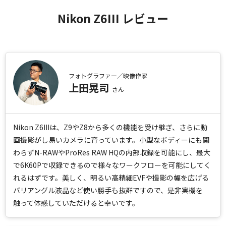
各キャンペーンについては、キャンペーンサイトを合わせてご覧くださ
Nikon Z6III レビュー
い。
【応募資格】
本キャンペーンに応募できるのは、日本に合法的に居住する方のうち、応
募時点で18歳以上のVook会員の方がこの応募規約に同意したときです。
なお、本キャンペーンへの応募者は、暴力団、暴力団関係企業・団体その
フォトグラファー／映像作家
他反社会的勢力（以下「反社会的勢力」という）に属さないこと、反社会
上田晃司
さん
的勢力の支配・影響を受けていないことをVookおよびNikonに保証する
ものとします。
また、(a)応募者またはその家族が本キャンペーンに関連して関係者を対
象に請求を行わず、かつ(b)応募規約に反する応募者の行為によって生じ
Nikon Z6IIIは、Z9やZ8から多くの機能を受け継ぎ、さらに動
た一切の損失と責任について、VookおよびNikonを補償し、Vookおよび
画撮影がし易いカメラに育っています。小型なボディーにも関
Nikonに対し損害を与えないことに同意していただきます。
わらずN-RAWやProRes RAW HQの内部収録を可能にし、最大
で6K60Pで収録できるので様々なワークフローを可能にしてく
【応募に関する重要な情報】
応募情報の送信をもって、Vookの
プライバシーポリシー
及び応募規約、
れるはずです。美しく、明るい高精細EVFや撮影の幅を広げる
レンタル利用規約
にご同意いただいたものとみなされます。
バリアングル液晶など使い勝手も抜群ですので、是非実機を
応募情報としてご提供いただいた個人情報（氏名、住所、電話番号及び
触って体感していただけると幸いです。
メールアドレス等、以下「個人情報」という）は、Vookにおいて、本
キャンペーンの実施および運営や各種イベント/各種キャンペーンのご案