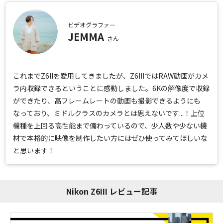
内等、Vookのマーケティング活動の目的で利用させていただきます。
アンケートフォームでは、ログイン情報管理のためCookieを使用してい
ます。
ビデオグラファー
JEMMA
さん
【個人情報の共同利用について】
ご提供いただいた個人情報は、Vookの責任で本キャンペーンの利用目的
の範囲において、Nikonが共同利用することがあります。ただし、本キャ
これまでZ6IIを愛用してきましたが、Z6IIIではRAW動画がカメ
ンペーンに関連してNikonが提供するサービスを利用する場合は、当該
サービスに定める規約および個人情報保護に関する規程に定めるとおりと
ラ内収録できるということに感動しました。6Kの解像度で収録
します。
ができたり、高フレームレートの動画も撮影できるようにも
なっており、ミドルクラスのカメラとは思えないです...！上位
【個人情報の取扱いの委託について】
機種を上回る高性能まで備わっているので、少人数や少ない機
個人情報の取扱いを外部に委託する場合は、Vookが規定する個人情報管
材で本格的に映像を制作したい方にはぜひ使ってみてほしいな
理基準を満たす企業を選定して委託を行い、適切な取扱いが行われるよう
監督します。
と思います！
【取得した個人情報の開示等および問い合わせ窓口について】
応募者からの求めにより、Vookが本キャンペーンにより取得した個人情
報の利用目的の通知・開示・内容の訂正・追加または削除・利用停止・消
Nikon Z6III レビュー記事
去（以下「開示等」）に応じます。開示等に応じる窓口は以下の通りで
す。