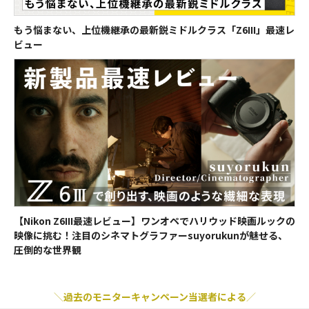
モニターキャンペーン参加者は、それによって得られた権利を第三者に譲
渡・転売することはできません。また、貸出機材の転売、譲渡・質入その
もう悩まない、上位機継承の最新鋭ミドルクラス「Z6III」最速レ
他一切の処分行為を禁止いたします。
ビュー
配送途中に生じた貸出機材の破損、紛失に関して当選者に不利益が生じて
も、VookおよびNikonはいかなる責任も負わないものとします。
本キャンペーンの応募状況、モニターの選考基準及び選考結果、並びに投
稿レビューキャンペーンに係るVook及びNikonによる評価に関するお問い
合わせにはお答えいたしかねますので予めご了承ください。
なお、投稿レビューキャンペーンにおいてベストレビューに選出された方
には、授与された賞品を第三者に譲渡、転売又は代替品と交換する等の処
分行為を、賞品の授与後1年間行わないことにご同意いただきます。
【免責事項】
当サイトの利用または本キャンペーンに関連して発生した利用者または第
三者の損害について、VookおよびNikonは故意または重過失の無い限り一
【Nikon Z6III最速レビュー】ワンオペでハリウッド映画ルックの
切の責任を負わないものとします。
映像に挑む！注目のシネマトグラファーsuyorukunが魅せる、
圧倒的な世界観
本キャンペーンに関するお問い合わせは
こちら
過去のモニターキャンペーン当選者による