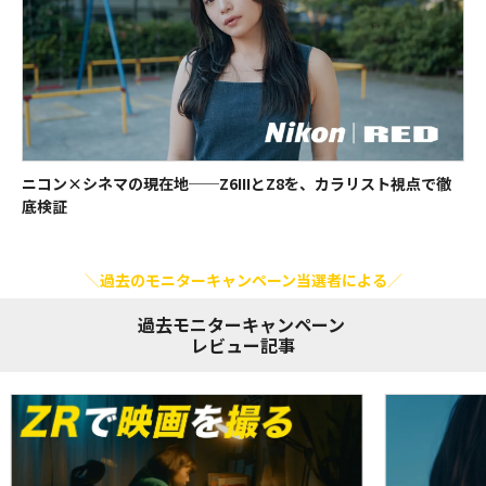
【取得した個人情報の開示等および問い合わせ窓口について】
応募者からの求めにより、Vookが本プログラムにより取得した個人情報
の利用目的の通知・開示・内容の訂正・追加または削除・利用停止・消去
（以下「開示等」といいます）に応じます。 開示等に応じる窓口は以下
の通りです。
個人情報取扱いに関するお問い合わせ窓口
ニコン×シネマの現在地──Z6IIIとZ8を、カラリスト視点で徹
株式会社Vook 個人情報管理担当
底検証
E-mail：
support@vook.co.jp
営業時間：月曜日～金曜日 午前10:00～午後5:00 （土日・祝祭日、年
末年始を除く）
過去のモニターキャンペーン当選者による
【注意事項・禁止事項】
過去モニターキャンペーン
やむを得ない事情により、貸出機材の内容が予告なく変更となる場合が
レビュー記事
ございますので予めご了承ください。
ご応募はご本人に限り1回までとさせていただきます。同一住所から複
数のご応募・ご当選があった場合は、1アカウント（1世帯１当選）の
みとさせていただきます。
一度ご応募された場合の応募の取り消し（キャンセル）はできません。
ご応募における機器の誤作動、通信の切断等による損害やトラブルに関