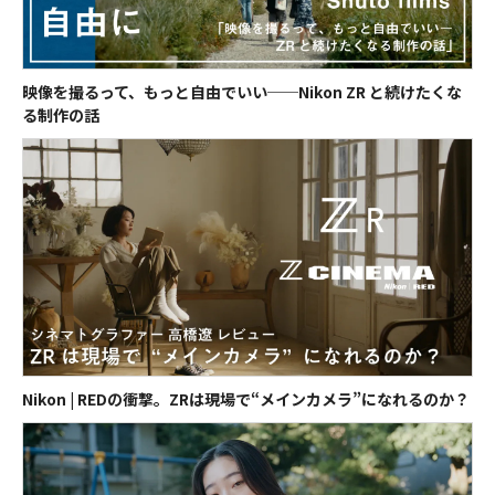
【応募に関する重要な情報】
応募情報の送信をもって、Vookの
プライバシーポリシー
、本規約、及び
レンタル利用規約
にご同意いただいたものとみなされます。
映像を撮るって、もっと自由でいい──Nikon ZR と続けたくな
応募情報としてご提供いただいた氏名、住所、電話番号、電子メールアド
る制作の話
レス、本人確認書類記載情報その他本プログラムの運営に必要な個人情報
等（以下「個人情報」といいます。）は、Vookにおいて、本プログラム
の実施・運営、各種イベントや各種キャンペーンのご案内等、Vookの
マーケティング活動の目的で利用させていただきます。
※アンケートフォームでは、ログイン情報管理のためCookieを使用して
います。
【個人情報の共同利用について】
Vookが取得した個人情報は、本プログラムの利用目的の範囲において、
Vookの責任のもとでNikonと共同利用することがあります。ただし、本プ
ログラムに関連してNikonが提供するサービスを利用する場合は、当該
サービスに定める規約および個人情報保護に関する規程が適用されます。
Nikon | REDの衝撃。ZRは現場で“メインカメラ”になれるのか？
【個人情報の取扱いの委託について】
個人情報の取扱いを外部に委託する場合は、Vookが規定する個人情報管
理基準を満たす企業を選定し、適切な取扱いが行われるよう監督を行いま
す。