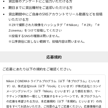
貸出後のアンケートにご協⼒いただける⽅
期⽇までに貸出機材をご返却いただける⽅
貸出期間中にご自身のSNSアカウントでリール動画などを投稿
いただける方
※ZRで撮影された映像をハッシュタグ「＃Nikon」「＃ZR」「＃
Zcinema」をつけて投稿してください
※投稿するSNSの種類は問いません。
※公序良俗に反しない範囲で、投稿内容は問いません。
応募規約
ご応募にあたり以下の規約をご確認ください。
Nikon Z CINEMAトライアルプログラム（以下「本プログラム」といいま
す）は、株式会社Vook（以下「Vook」といいます）が株式会社ニコンイ
メージングジャパン（以下「Nikon」といいます）より委託を受け、マー
ケティング施策の一環として実施するキャンペーンです。本プログラムへ
の応募を希望される方は、本応募規約（以下「本規約」といいます）の内
容をすべてお読みいただき、ご同意の上でご応募ください。応募情報の送