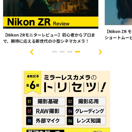
して、VookおよびNikonは一切の責任も負わないものとします。また、
ご登録およびご応募に必要な接続料、通信料は応募者のご負担となりま
す。
ご入力内容に不備、誤り、虚偽があった場合、ならびに不正行為が発覚
した場合は、Vookの判断により予告なく当選を無効とさせていただき
【Nikon Z
ます。
【Nikon ZRモニターレビュー】初心者からプロま
ショートムー
貸出機材の発送にあたり、発送方法、発送日程、時間帯指定等のご要望
で、期待に応える新世代の小型シネマカメラ！
にはお応えいたしかねます。また、日本国外および私書箱宛への配送は
I
承っておりません。
t
i
i
i
i
e
プログラム参加者は、それによって得られた権利を第三者に譲渡・転売
t
t
t
t
m
e
e
e
e
することはできません。また、貸出機材の転売、譲渡・質入その他一切
4
m
m
m
m
o
の処分行為を禁止いたします。
0
1
2
3
f
配送途中に生じた貸出機材の破損、紛失に関して当選者に不利益が生じ
4
た場合、配送業者の約款に基づき対応するものとし、Vookおよび
Nikonに故意または重過失がない限り、両社は責任を負わないものとし
ます。
本プログラムの応募状況、プログラム参加者の選考基準・選考結果、並
びに投稿レビューキャンペーンにおけるVook・Nikon両者による評価に
関するお問い合わせにはお答えいたしかねます。
【免責事項】
当サイトの利用もしくは本プログラムに関連して発生した、利用者または