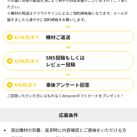
※お届け地域や配送状況により若⼲の⽇程変動がございますのでご了承く
ださい。
※機材の発送はクラウドサインによるご契約締結後になります。メールが
届きましたら速やかに契約締結をお願いします。
機材ご返送
8/24(月)まで
3
SNS投稿もしくは
8/30(日)まで
4
レビュー投稿
事後アンケート回答
9/6(日)まで
5
ご回答いただいた方にはもれなくAmazonギフトカードをプレゼント！
応募条件
貸出機材の到着、返却時に内容確認とご連絡をいただける⽅