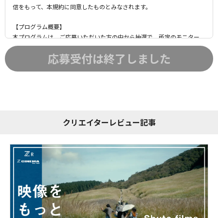
信をもって、本規約に同意したものとみなされます。
【プログラム概要】
本プログラムは、ご応募いただいた方の中から抽選で、所定のモニター
セットを貸し出しするものです。モニターに選ばれた応募者（以下「プロ
応募受付は終了しました
グラム参加者」といいます）には、所定の応募条件および別途定めるレン
タル利用規約にご同意いただきます。プログラム参加者には、所定のサー
ビス特典を提供いたします。
【応募資格】
本プログラムに応募できるのは、以下の条件をすべて満たす方に限りま
す。
クリエイターレビュー記事
日本に合法的に居住している方
応募時点において 満18歳以上の方
暴力団、暴力団関係企業・団体その他反社会的勢力（以下「反社会的勢
力」といいます）に属していないこと、および反社会的勢力の支配・影
響を受けていないことをVookならびにNikonに保証できる方
なお、応募者またはその家族が本プログラムに関連して関係者を対象に請
求（法的請求を含む）を行わず、かつ本規約に違反する応募者の行為に
よって生じた一切の損失と責任について、VookおよびNikonを補償し、両
社に対し損害を与えないことに同意していただきます。