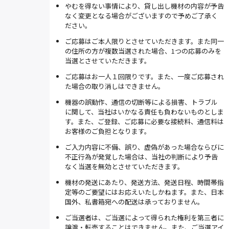
やむを得ない事情により、貸し出し機材の内容が予告
なく変更となる場合がございますので予めご了承く
ださい。
ご応募はご本人限りとさせていただきます。また同一
の住所の方が複数当選された場合、1つの応募のみを
当選とさせていただきます。
ご応募はお一人１回限りです。また、一度ご応募され
た場合の取り消しはできません。
機器の誤動作、通信の切断等による損害、トラブル
に関して、当社はいかなる責任も負わないものとしま
す。また、ご登録、ご応募に必要な接続料、通信料は
お客様のご負担となります。
ご入力内容に不備、誤り、虚偽があった場合ならびに
不正行為が発覚した場合は、当社の判断により予告
なく当選を無効とさせていただきます。
機材の発送にあたり、発送方法、発送日程、時間帯指
定等のご要望にはお応えいたしかねます。また、日本
国外、私書箱宛への配送は承っておりません。
ご当選者は、ご当選によって得られた権利を第三者に
譲渡・転売することはできません。また、ご当選アイ