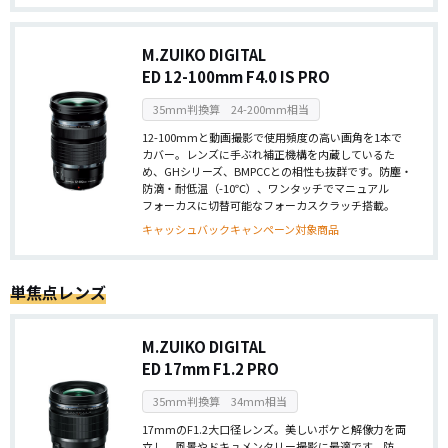
M.ZUIKO DIGITAL
ED 12-100mm F4.0 IS PRO
35mm判換算 24-200mm相当
12-100mmと動画撮影で使用頻度の高い画角を1本で
カバー。レンズに手ぶれ補正機構を内蔵しているた
め、GHシリーズ、BMPCCとの相性も抜群です。防塵・
防滴・耐低温（-10℃）、ワンタッチでマニュアル
フォーカスに切替可能なフォーカスクラッチ搭載。
キャッシュバックキャンペーン対象商品
単焦点レンズ
M.ZUIKO DIGITAL
ED 17mm F1.2 PRO
35mm判換算 34mm相当
17mmのF1.2大口径レンズ。美しいボケと解像力を両
立し、風景やドキュメンタリー撮影に最適です。防