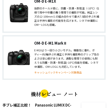
OM-D E-M1X
抜群のホールド感に、防塵・防滴・耐低温（-10℃）仕
様で雨中や砂塵の舞う環境での撮影が可能。純正レン
ズの12-100mmとの組み合わせで最大7.5段の手ぶれ補
正は手持ち撮影の可能性を広げます。シネマ4K撮影に
OM－LOGも搭載。
OM-D E-M1 Mark Ⅱ
E-M1Xより一回り小さいモデル。機動性に優れ、ボ
ディー内5軸手ぶれ補正と手持ち撮影時のグリップ性の
よさは安心感があります。過酷な環境での使用にも耐
えうる防塵・防滴・耐低温(-10℃)性能を搭載。シネマ
4K撮影、OM-LOGにも対応しています。
キャッシュバックキャンペーン対象商品
手ブレ補正比較！ Panasonic LUMIX DC-