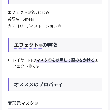
エフェクト
名 : にじみ
英語名 : Smear
カテゴリ :
ディストーション
エフェクト
の特徴
レイヤー内の
マスク
を参照して歪みをかける
エ
フェクト
です
オススメのプロパティ
変形元
マスク