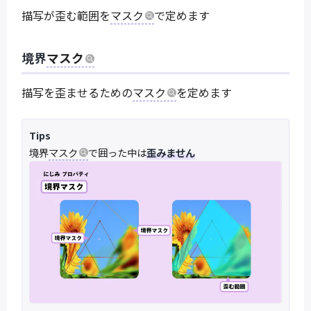
描写が歪む範囲を
マスク
で定めます
境界
マスク
描写を歪ませるための
マスク
を定めます
Tips
境界
マスク
で囲った中は
歪みません