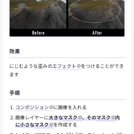
効果
にじむような歪みの
エフェクト
をつけることができ
ます
手順
コンポジション
に画像を入れる
画像レイヤーに
大きな
マスク
、その
マスク
内
に小さな
マスク
を作成する