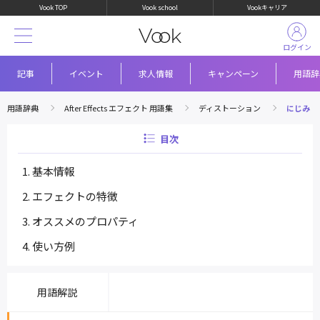
Vook TOP
Vook school
Vookキャリア
ログイン
記事
イベント
求人情報
キャンペーン
用語辞
用語辞典
After Effects エフェクト 用語集
ディストーション
にじみ
目次
基本情報
エフェクトの特徴
オススメのプロパティ
使い方例
用語解説