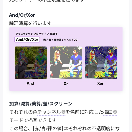
And/Or/Xor
論理演算を行います
加算/減算/乗算/差/スクリーン
それぞれの色
チャンネル
を名前に対応した
描画
モードで描写できます
この場合、[赤/青/緑の値]はそれぞれの不透明度にな