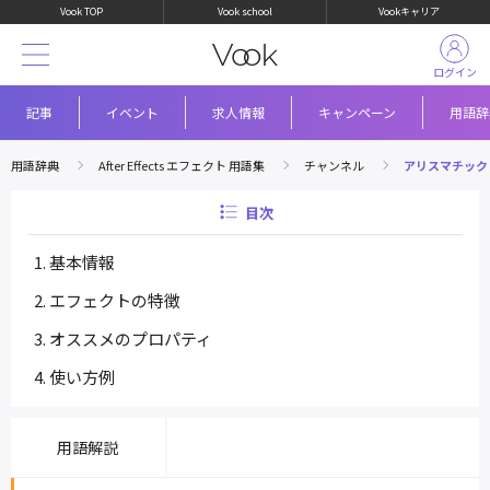
Vook TOP
Vook school
Vookキャリア
ログイン
記事
イベント
求人情報
キャンペーン
用語辞
用語辞典
After Effects エフェクト 用語集
チャンネル
アリスマチック
目次
基本情報
エフェクトの特徴
オススメのプロパティ
使い方例
用語解説