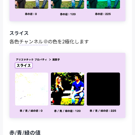
スライス
各色
チャンネル
の色を2極化します
赤/青/緑の値