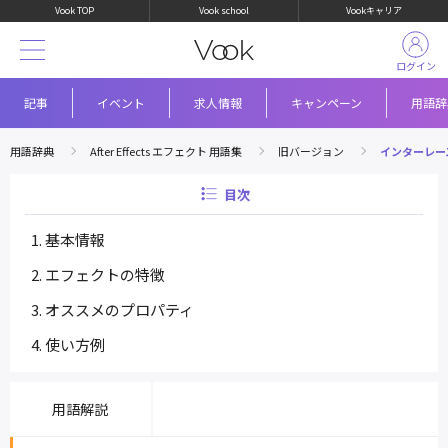
Vook TOP
Vook school
Vookキャリア
ログイン
記事
イベント
求人情報
キャンペーン
用語辞
用語辞典
After Effects エフェクト 用語集
旧バージョン
インターレー
目次
基本情報
エフェクトの特徴
オススメのプロパティ
使い方例
用語解説