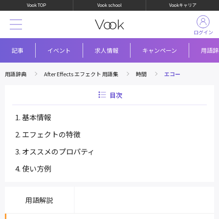
Vook TOP
Vook school
Vookキャリア
ログイン
記事
イベント
求人情報
キャンペーン
用語辞
用語辞典
After Effects エフェクト 用語集
時間
エコー
目次
基本情報
エフェクトの特徴
オススメのプロパティ
使い方例
用語解説