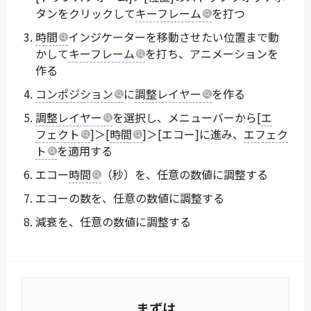
タンをクリックして
キーフレーム
を打つ
時間
インジケーターを移動させたい位置まで動
かして
キーフレーム
を打ち、アニメーションを
作る
コンポジション
に
調整レイヤー
を作る
調整レイヤー
を選択し、メニューバーから[
エ
フェクト
]＞[
時間
]＞[エコー]に進み、
エフェク
ト
を適用する
エコー
時間
（秒）を、任意の数値に調整する
エコーの数を、任意の数値に調整する
減衰を、任意の数値に調整する
まずは