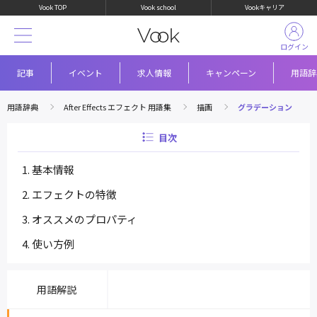
Vook TOP
Vook school
Vookキャリア
ログイン
記事
イベント
求人情報
キャンペーン
用語辞
用語辞典
After Effects エフェクト 用語集
描画
グラデーション
目次
基本情報
エフェクトの特徴
オススメのプロパティ
使い方例
用語解説