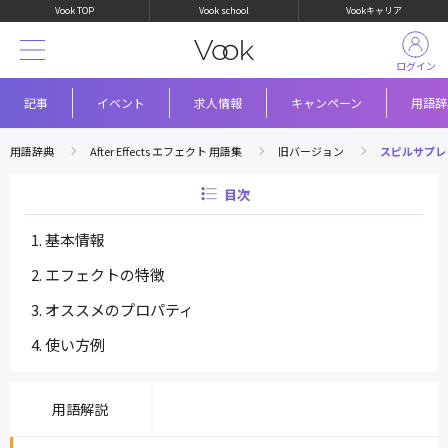
Vook TOP
Vook school
Vookキャリア
ログイン
記事
イベント
求人情報
キャンペーン
用語辞
用語辞典
After Effects エフェクト 用語集
旧バージョン
スピルサプレ
目次
基本情報
エフェクトの特徴
オススメのプロパティ
使い方例
用語解説