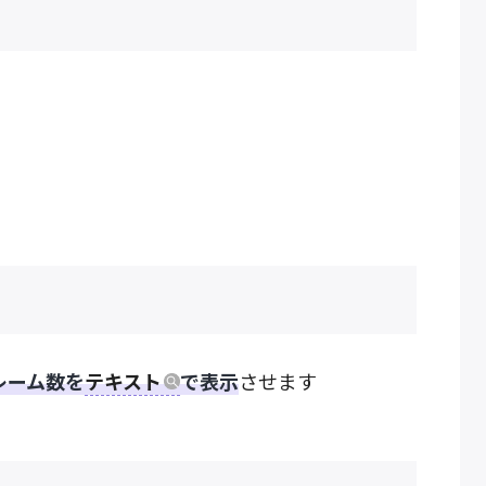
レーム数を
テキスト
で表示
させます