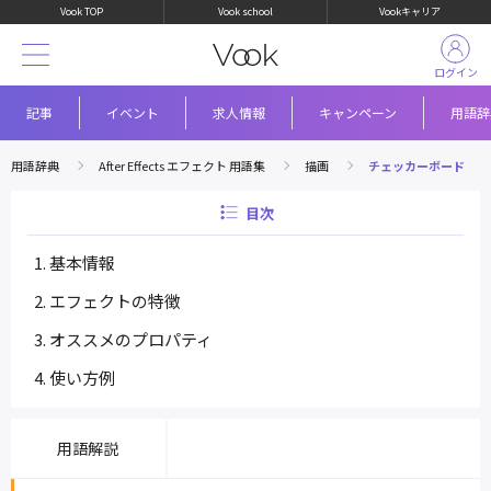
Vook TOP
Vook school
Vookキャリア
ログイン
記事
イベント
求人情報
キャンペーン
用語辞
用語辞典
After Effects エフェクト 用語集
描画
チェッカーボード
目次
基本情報
エフェクトの特徴
オススメのプロパティ
使い方例
用語解説