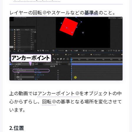
レイヤーの
回転
やスケールなどの
基準点
のこと。
上の動画では
アンカーポイント
をオブジェクトの中
心からずらし、
回転
の基準となる場所を変化させて
います。
2.位置