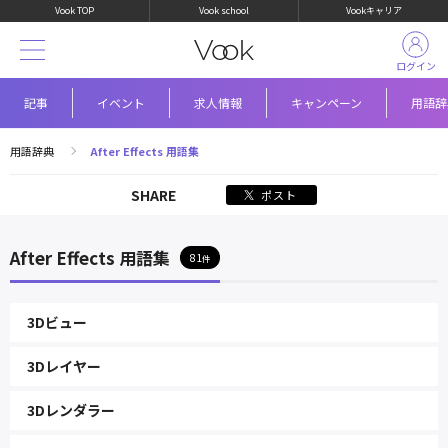
Vook TOP
Vook school
Vookキャリア
ログイン
記事
イベント
求人情報
キャンペーン
用語辞
用語辞典
After Effects 用語集
SHARE
ポスト
After Effects 用語集
81
3Dビュー
3Dレイヤー
3Dレンダラー