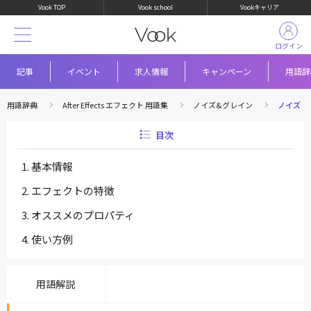
Vook TOP
Vook school
Vookキャリア
ログイン
記事
イベント
求人情報
キャンペーン
用語辞
用語辞典
After Effects エフェクト 用語集
ノイズ&グレイン
ノイズ
目次
基本情報
エフェクトの特徴
オススメのプロパティ
使い方例
用語解説