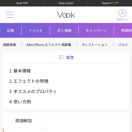
Vook TOP
Vook school
Vookキャリア
ログイン
記事
イベント
求人情報
キャンペーン
用語辞
用語辞典
After Effects エフェクト 用語集
ディストーション
バルジ
目次
基本情報
エフェクトの特徴
オススメのプロパティ
使い方例
用語解説