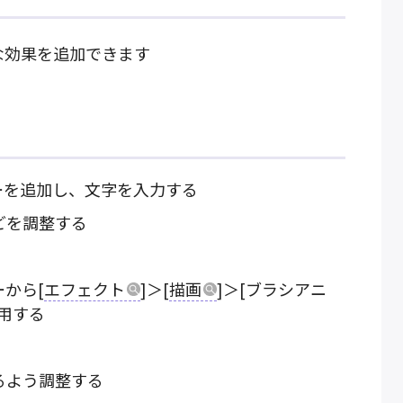
な効果を追加できます
ーを追加し、文字を入力する
どを調整する
から[
エフェクト
]＞[
描画
]＞[ブラシアニ
用する
るよう調整する