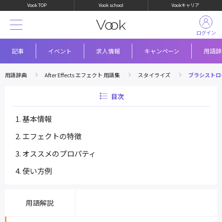
Vook TOP
Vook school
Vookキャリア
ログイン
記事
イベント
求人情報
キャンペーン
用語辞
用語辞典
After Effects エフェクト 用語集
スタイライズ
ブラシストロ
目次
基本情報
エフェクトの特徴
オススメのプロパティ
使い方例
用語解説