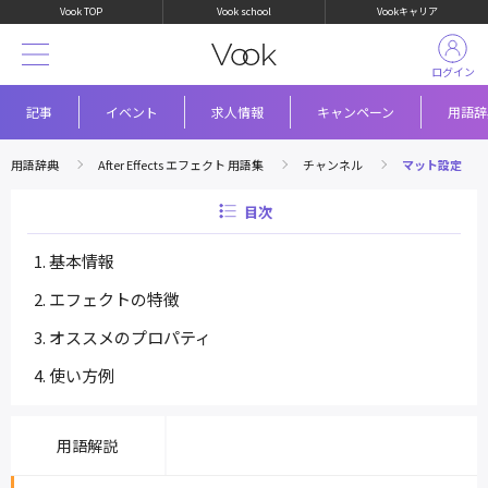
Vook TOP
Vook school
Vookキャリア
ログイン
記事
イベント
求人情報
キャンペーン
用語辞
用語辞典
After Effects エフェクト 用語集
チャンネル
マット設定
目次
基本情報
エフェクトの特徴
オススメのプロパティ
使い方例
用語解説