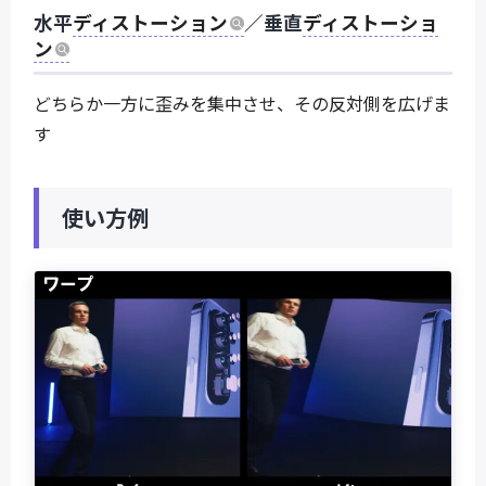
水平
ディストーション
／垂直
ディストーショ
ン
どちらか一方に歪みを集中させ、その反対側を広げま
す
使い方例