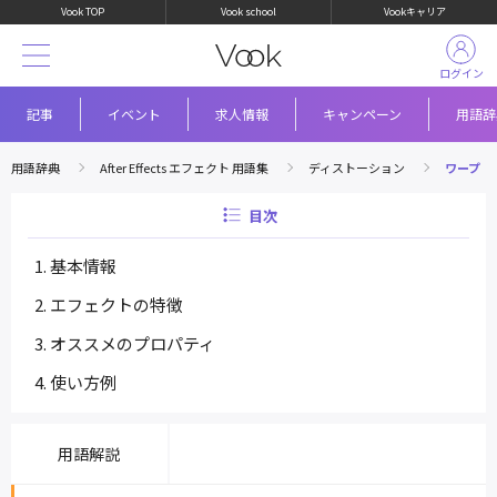
Vook TOP
Vook school
Vookキャリア
ログイン
記事
イベント
求人情報
キャンペーン
用語辞
用語辞典
After Effects エフェクト 用語集
ディストーション
ワープ
目次
基本情報
エフェクトの特徴
オススメのプロパティ
使い方例
用語解説