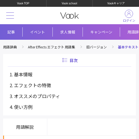
Vook TOP
Vook school
Vookキャリア
ログイン
記事
イベント
求人情報
キャンペーン
用語辞
用語辞典
After Effects エフェクト 用語集
旧バージョン
基本テキスト
目次
基本情報
エフェクトの特徴
オススメのプロパティ
使い方例
用語解説