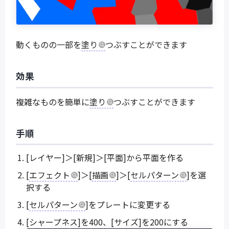
動くものの一部を
塗り
つぶすことができます
効果
複雑なものを簡単に
塗り
つぶすことができます
手順
[レイヤー]＞[新規]＞[平面]から平面を作る
[
エフェクト
]＞[
描画
]＞[
セルパターン
]を選
択する
[
セルパターン
]をプレートに変更する
[シャープネス]を400、[サイズ]を200にする