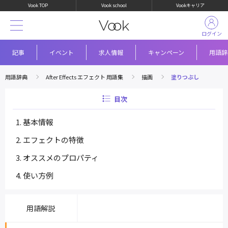
Vook TOP
Vook school
Vookキャリア
ログイン
記事
イベント
求人情報
キャンペーン
用語辞
用語辞典
After Effects エフェクト 用語集
描画
塗りつぶし
目次
基本情報
エフェクトの特徴
オススメのプロパティ
使い方例
用語解説