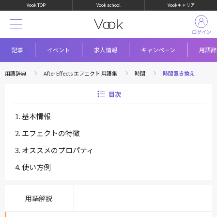
Vook TOP
Vook school
Vookキャリア
ログイン
記事
イベント
求人情報
キャンペーン
用語辞
用語辞典
After Effects エフェクト 用語集
時間
時間置き換え
目次
基本情報
エフェクトの特徴
オススメのプロパティ
使い方例
用語解説