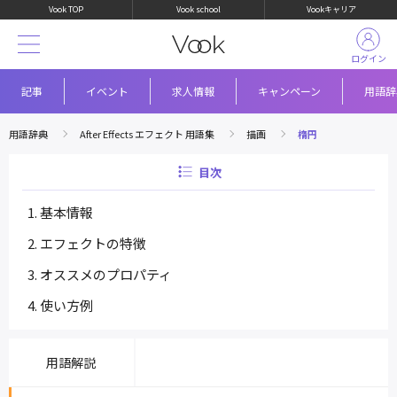
Vook TOP
Vook school
Vookキャリア
ログイン
記事
イベント
求人情報
キャンペーン
用語辞
用語辞典
After Effects エフェクト 用語集
描画
楕円
目次
基本情報
エフェクトの特徴
オススメのプロパティ
使い方例
用語解説