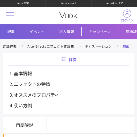
Vook TOP
Vook school
Vookキャリア
ログイン
記事
イベント
求人情報
キャンペーン
用語辞
用語辞典
After Effects エフェクト 用語集
ディストーション
球面
目次
基本情報
エフェクトの特徴
オススメのプロパティ
使い方例
用語解説