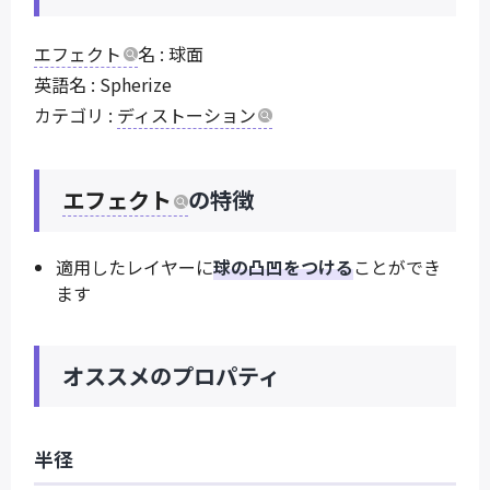
エフェクト
名 : 球面
英語名 : Spherize
カテゴリ :
ディストーション
エフェクト
の特徴
適用したレイヤーに
球の凸凹をつける
ことができ
ます
オススメのプロパティ
半径