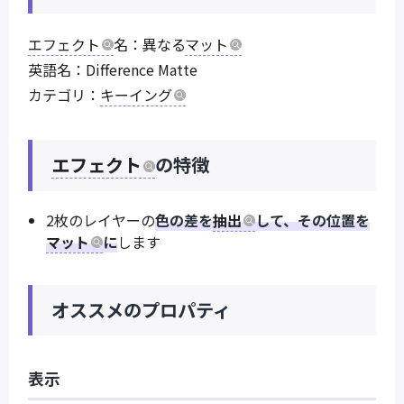
エフェクト
名：異なる
マット
英語名：Difference Matte
カテゴリ：
キーイング
エフェクト
の特徴
2枚のレイヤーの
色の差を
抽出
して、その位置を
マット
に
します
オススメのプロパティ
表示