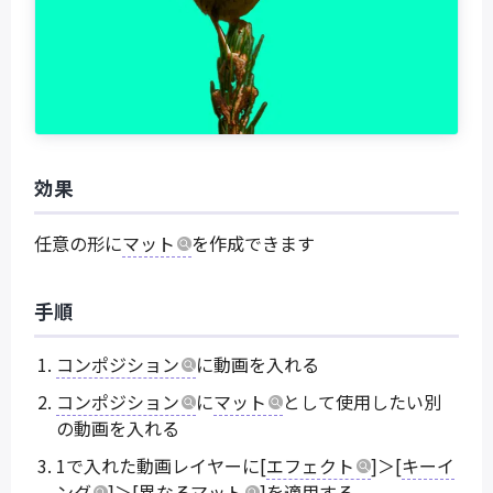
効果
任意の形に
マット
を作成できます
手順
コンポジション
に動画を入れる
コンポジション
に
マット
として使用したい別
の動画を入れる
1で入れた動画レイヤーに[
エフェクト
]＞[
キーイ
ング
]＞[異なる
マット
]を適用する