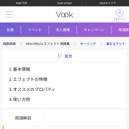
Vook TOP
Vook school
Vookキャリア
ログイン
記事
イベント
求人情報
キャンペーン
用語辞
用語辞典
After Effects エフェクト 用語集
キーイング
異なるマット
目次
基本情報
エフェクトの特徴
オススメのプロパティ
使い方例
用語解説