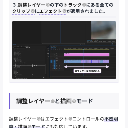
３.
調整レイヤー
の下の
トラック
にある全ての
クリップ
に
エフェクト
が適用されました。
調整レイヤー
と
描画
モード
調整レイヤー
は
エフェクト
コントロールの
不透明
度・
描画
モード
にも対応しています。