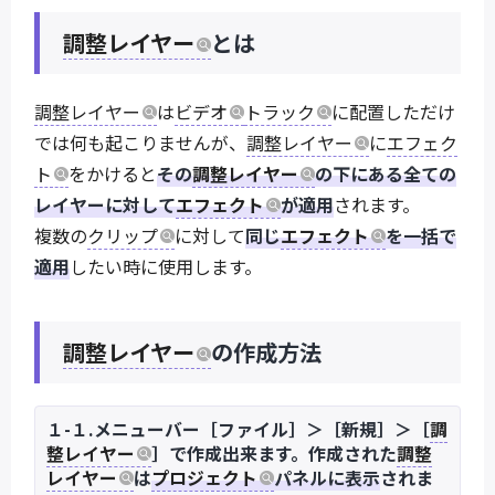
調整レイヤー
とは
調整レイヤー
は
ビデオ
トラック
に配置しただけ
では何も起こりませんが、
調整レイヤー
に
エフェク
ト
をかけると
その
調整レイヤー
の下にある全ての
レイヤーに対して
エフェクト
が適用
されます。
複数の
クリップ
に対して
同じ
エフェクト
を一括で
適用
したい時に使用します。
調整レイヤー
の作成方法
１-１.メニューバー［ファイル］＞［新規］＞［
調
整レイヤー
］で作成出来ます。作成された
調整
レイヤー
は
プロジェクト
パネルに表示
されま