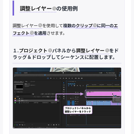
調整レイヤー
の使用例
調整レイヤー
を使用して
複数の
クリップ
に同一の
エ
フェクト
を適用
させます。
１.
プロジェクト
パネルから
調整レイヤー
をド
ラッグ＆ドロップしてシーケンスに配置します。