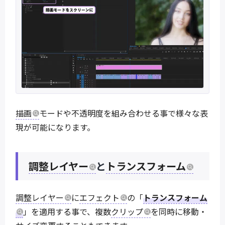
描画
モードや不透明度を組み合わせる事で様々な表
現が可能になります。
調整レイヤー
と
トランスフォーム
調整レイヤー
に
エフェクト
の「
トランスフォーム
」を適用する事で、複数
クリップ
を同時に移動・