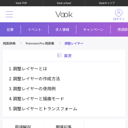
Vook TOP
Vook school
Vookキャリア
ログイン
記事
イベント
求人情報
キャンペーン
用語辞
用語辞典
Premiere Pro 用語集
調整レイヤー
目次
調整レイヤーとは
調整レイヤーの作成方法
調整レイヤーの使用例
調整レイヤーと描画モード
調整レイヤーとトランスフォーム
用語解説
関連記事