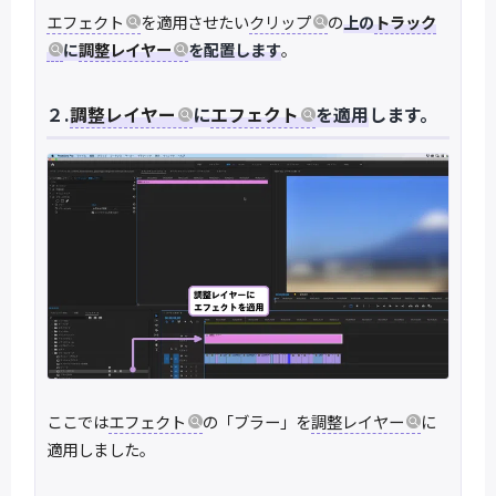
エフェクト
を適用させたい
クリップ
の
上の
トラック
に
調整レイヤー
を配置します
。
２.
調整レイヤー
に
エフェクト
を適用
します。
ここでは
エフェクト
の「ブラー」を
調整レイヤー
に
適用しました。