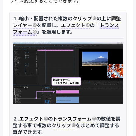
サイズ変更することもできます。
１.縮小・配置された複数の
クリップ
の上に
調整
レイヤー
を配置し、
エフェクト
の「
トランス
フォーム
」を適用します。
２.
エフェクト
の
トランスフォーム
の数値を調
整する事で複数の
クリップ
をまとめて調整する
事ができます。