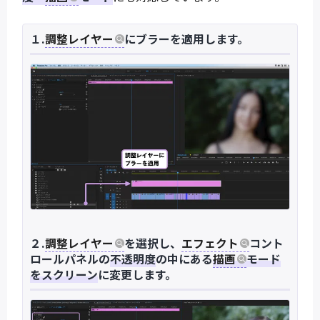
１.
調整レイヤー
にブラーを適用します。
２.
調整レイヤー
を選択し、
エフェクト
コント
ロールパネルの
不透明度
の中にある
描画
モード
をスクリーン
に変更します。