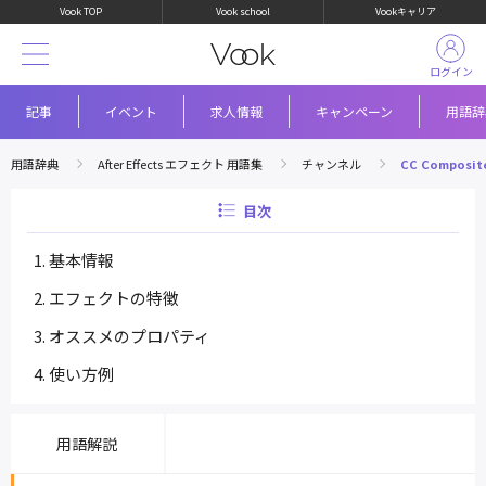
Vook TOP
Vook school
Vookキャリア
ログイン
記事
イベント
求人情報
キャンペーン
用語辞
用語辞典
After Effects エフェクト 用語集
チャンネル
CC Composit
目次
基本情報
エフェクトの特徴
オススメのプロパティ
使い方例
用語解説