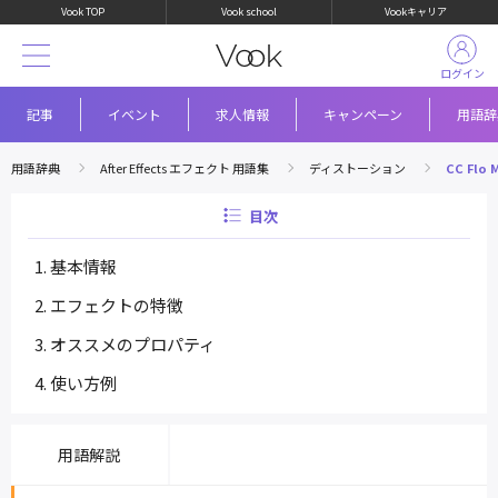
Vook TOP
Vook school
Vookキャリア
ログイン
記事
イベント
求人情報
キャンペーン
用語辞
用語辞典
After Effects エフェクト 用語集
ディストーション
CC Flo 
目次
基本情報
エフェクトの特徴
オススメのプロパティ
使い方例
用語解説