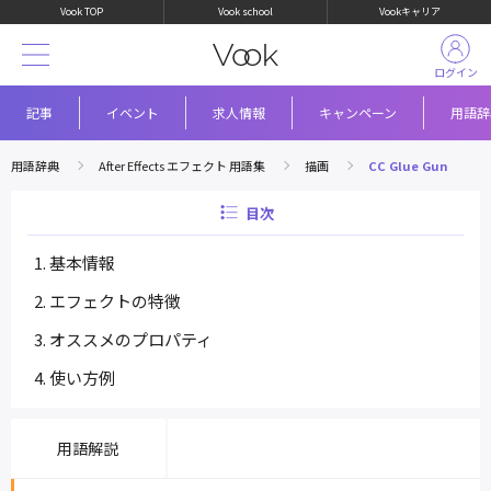
Vook TOP
Vook school
Vookキャリア
ログイン
記事
イベント
求人情報
キャンペーン
用語辞
用語辞典
After Effects エフェクト 用語集
描画
CC Glue Gun
目次
基本情報
エフェクトの特徴
オススメのプロパティ
使い方例
用語解説