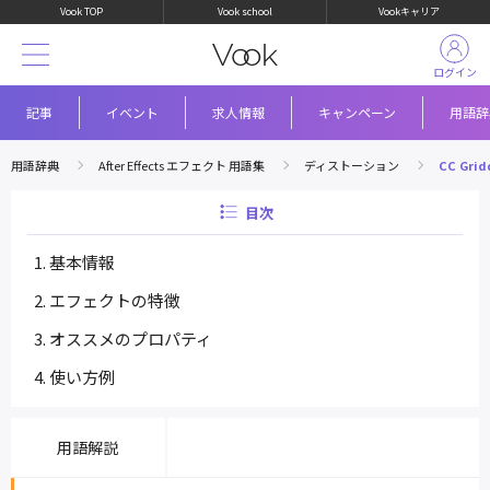
Vook TOP
Vook school
Vookキャリア
ログイン
記事
イベント
求人情報
キャンペーン
用語辞
用語辞典
After Effects エフェクト 用語集
ディストーション
CC Grid
目次
基本情報
エフェクトの特徴
オススメのプロパティ
使い方例
用語解説