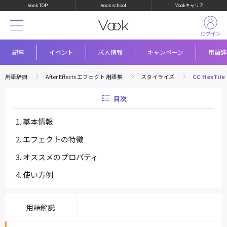
Vook TOP
Vook school
Vookキャリア
ログイン
記事
イベント
求人情報
キャンペーン
用語辞
用語辞典
After Effects エフェクト 用語集
スタイライズ
CC HexTile
目次
基本情報
エフェクトの特徴
オススメのプロパティ
使い方例
用語解説