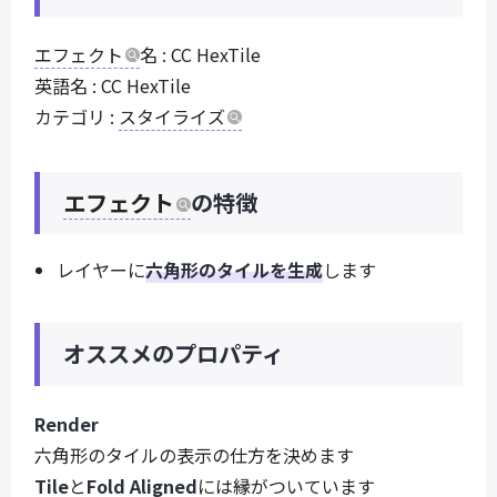
エフェクト
名 : CC HexTile
英語名 : CC HexTile
カテゴリ :
スタイライズ
エフェクト
の特徴
レイヤーに
六角形のタイルを生成
します
オススメのプロパティ
Render
六角形のタイルの表示の仕方を決めます
Tile
と
Fold Aligned
には縁がついています