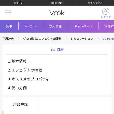
Vook TOP
Vook school
Vookキャリア
ログイン
記事
イベント
求人情報
キャンペーン
用語辞
用語辞典
After Effects エフェクト 用語集
シミュレーション
CC Part
目次
基本情報
エフェクトの特徴
オススメのプロパティ
使い方例
用語解説