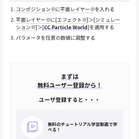
コンポジション
に
平面レイヤー
を入れる
平面レイヤー
に[
エフェクト
]＞[
シミュレー
ション
]＞[
CC Particle World
]を適用する
パラメータを任意の数値に調整する
まずは
無料ユーザー登録から！
ユーザ登録すると・・・
無料のチュートリアル
学習動画で学
べる！