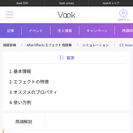
Vook TOP
Vook school
Vookキャリア
ログイン
記事
イベント
求人情報
キャンペーン
用語辞
用語辞典
After Effects エフェクト 用語集
シミュレーション
CC Scat
目次
基本情報
エフェクトの特徴
オススメのプロパティ
使い方例
用語解説