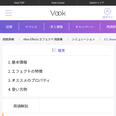
Vook TOP
Vook school
Vookキャリア
ログイン
記事
イベント
求人情報
キャンペーン
用語辞
用語辞典
After Effects エフェクト 用語集
シミュレーション
CC Snow
目次
基本情報
エフェクトの特徴
オススメのプロパティ
使い方例
用語解説