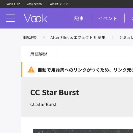
Vook TOP
Vook school
Vookキャリア
記事
イベント
用語辞典
After Effects エフェクト 用語集
シミュ
用語解説
自動で用語集へのリンクがつくため、
リンク元
CC Star Burst
CC Star Burst