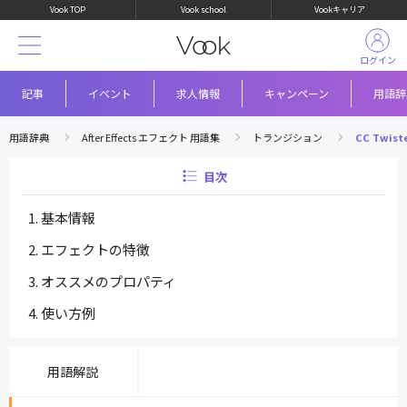
Vook TOP
Vook school
Vookキャリア
ログイン
記事
イベント
求人情報
キャンペーン
用語辞
用語辞典
After Effects エフェクト 用語集
トランジション
CC Twist
目次
基本情報
エフェクトの特徴
オススメのプロパティ
使い方例
用語解説